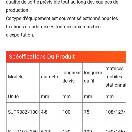
qualité de sortie prévisible tout au long des équipes de
production.
Ce type d'équipement est souvent sélectionné pour les
fixations standardisées fournies aux marchés
d'exportation.
Spécifications Du Produit
matrices
longueur
longueur
Modèle
diamètre
mobiles
de vis
du fil
stationnaire
Unité
mm
mm
mm
mm
SJTR08Z/100
4-8
100
75
108/127/25
SJTR10Z/150
6-10
150
100
150/165/25