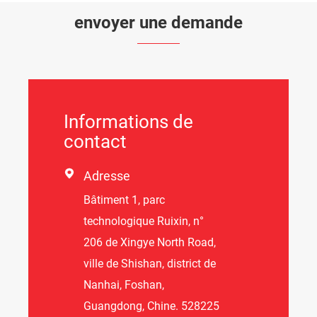
envoyer une demande
Informations de
contact

Adresse
Bâtiment 1, parc
technologique Ruixin, n°
206 de Xingye North Road,
ville de Shishan, district de
Nanhai, Foshan,
Guangdong, Chine. 528225