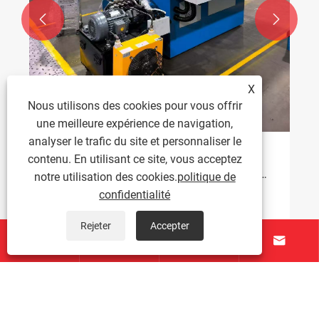


X
Nous utilisons des cookies pour vous offrir
une meilleure expérience de navigation,
analyser le trafic du site et personnaliser le
Réussite de la mise en service du nouvel
contenu. En utilisant ce site, vous acceptez
équipement et de la formation technique sur
notre utilisation des cookies.
politique de
site
confidentialité
Voir plus >>
Rejeter
Accepter




À propos de nous
Produits