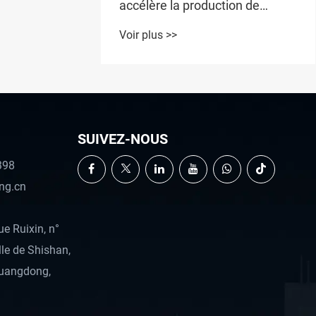
accélère la production de
machines à tarauder les écrous
Voir plus >>
personnalisées
SUIVEZ-NOUS
398
ng.cn
e Ruixin, n°
lle de Shishan,
Guangdong,