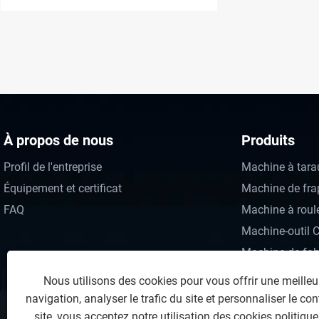
À propos de nous
Produits
Profil de l'entreprise
Machine à tarau
Équipement et certificat
Machine de frap
FAQ
Machine à rouler
Machine-outil 
Machine de fabr
Machine d'emb
Nous utilisons des cookies pour vous offrir une meilleu
Four de traitem
navigation, analyser le trafic du site et personnaliser le con
Ligne de galvan
site, vous acceptez notre utilisation des cookies.
politique