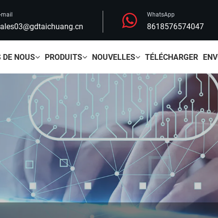
-mail
WhatsApp
ales03@gdtaichuang.cn
8618576574047
 DE NOUS
PRODUITS
NOUVELLES
TÉLÉCHARGER
ENV