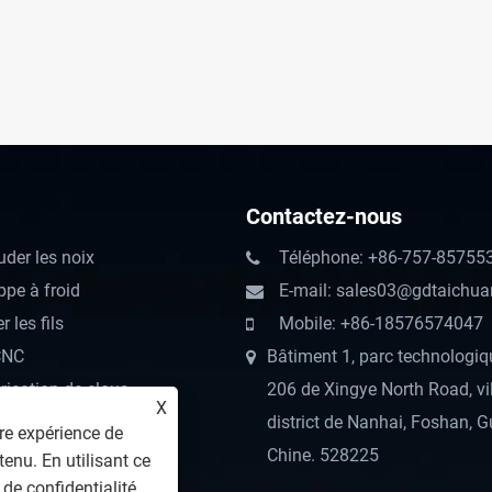
Contactez-nous
der les noix
Téléphone: +86-757-85755
pe à froid
E-mail: sales03@gdtaichua
 les fils
Mobile: +86-18576574047
CNC
Bâtiment 1, parc technologiqu
ication de clous
206 de Xingye North Road, vi
X
allage
district de Nanhai, Foshan, 
re expérience de
ent thermique
Chine. 528225
tenu. En utilisant ce
isation
 de confidentialité