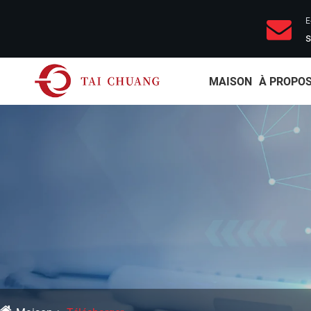
E
s
MAISON
À PROPOS