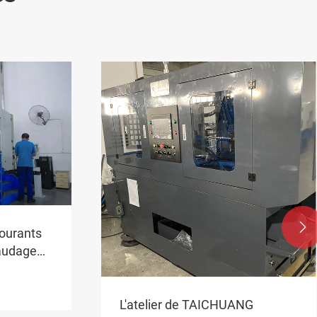

ourants
raudage
L'atelier de TAICHUANG