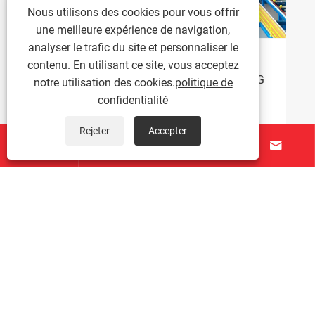
Nous utilisons des cookies pour vous offrir
une meilleure expérience de navigation,
analyser le trafic du site et personnaliser le
Des clients vénézuéliens explorent les
contenu. En utilisant ce site, vous acceptez
solutions d'extraction de noix à TAICHUANG
notre utilisation des cookies.
politique de
confidentialité
Voir plus >>
Rejeter
Accepter




À propos de nous
Produits
Contactez-nous
SUIVEZ-NOUS