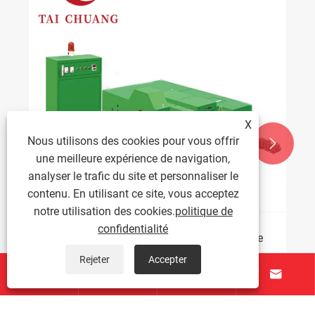
X
Nous utilisons des cookies pour vous offrir


une meilleure expérience de navigation,
analyser le trafic du site et personnaliser le
contenu. En utilisant ce site, vous acceptez
notre utilisation des cookies.
politique de
confidentialité
Qu'est-ce qu'un formeur d'écrous et son rôle
dans la production de fixations à haute
Rejeter
Accepter
efficacité ?




Voir plus >>