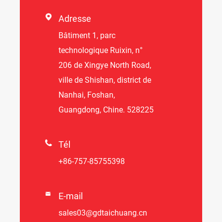

Adresse
Bâtiment 1, parc
technologique Ruixin, n°
206 de Xingye North Road,
ville de Shishan, district de
Nanhai, Foshan,
Guangdong, Chine. 528225

Tél
+86-757-85755398

E-mail
sales03@gdtaichuang.cn