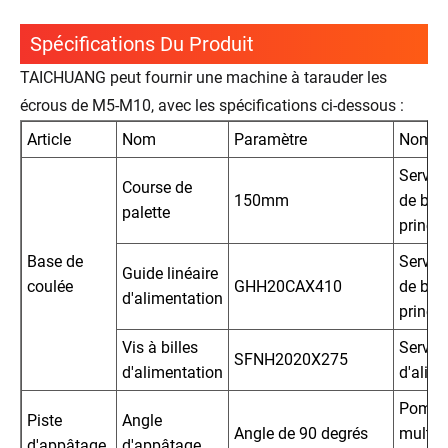
Spécifications Du Produit
TAICHUANG peut fournir une machine à tarauder les
écrous de M5-M10, avec les spécifications ci-dessous :
Article
Nom
Paramètre
Nom
Servo
Course de
150mm
de bro
palette
princip
Base de
Servo
Guide linéaire
coulée
GHH20CAX410
de bro
d'alimentation
princip
Vis à billes
Servo
SFNH2020X275
d'alimentation
d'alim
Pomp
Piste
Angle
Angle de 90 degrés
multice
d'appâtage
d'appâtage