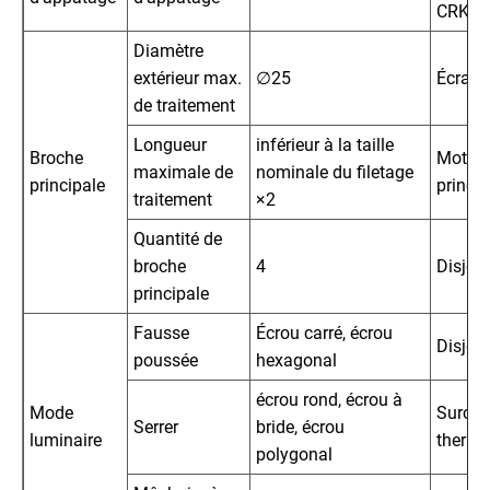
CRK12
Diamètre
extérieur max.
∅25
Écran t
de traitement
Longueur
inférieur à la taille
Broche
Moteu
maximale de
nominale du filetage
principale
princip
traitement
×2
Quantité de
broche
4
Disjon
principale
Fausse
Écrou carré, écrou
Disjon
poussée
hexagonal
écrou rond, écrou à
Mode
Surcha
Serrer
bride, écrou
luminaire
thermi
polygonal