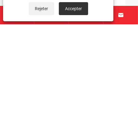
Rejeter
Accepter




À propos de nous
Produits
Contactez-nous
SUIVEZ-NOUS