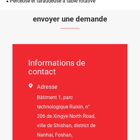
Perceuse et taraudeuse à table rotative
envoyer une demande
Informations de
contact

Adresse
Bâtiment 1, parc
technologique Ruixin, n°
206 de Xingye North Road,
ville de Shishan, district de
Nanhai, Foshan,