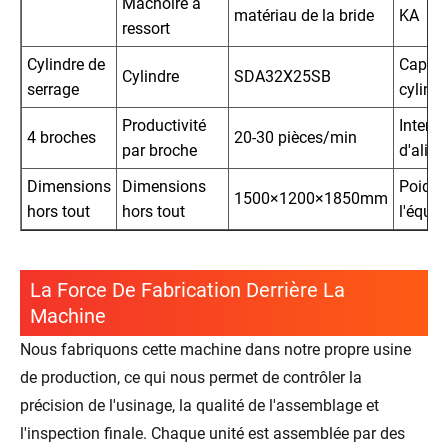
Mâchoire à
matériau de la bride
KA
ressort
Cylindre de
Capteu
Cylindre
SDA32X25SB
serrage
cylindr
Productivité
Interru
4 broches
20-30 pièces/min
par broche
d'alim
Dimensions
Dimensions
Poids 
1500×1200×1850mm
hors tout
hors tout
l'équi
La Force De Fabrication Derrière La
Machine
Nous fabriquons cette machine dans notre propre usine
de production, ce qui nous permet de contrôler la
précision de l'usinage, la qualité de l'assemblage et
l'inspection finale. Chaque unité est assemblée par des